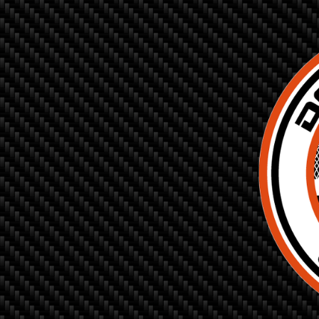
DIMANCHE 16 MAR 2025 - 19:04
N / C
Les Party Jackpot est de retour pour sa 2e édition
SAMEDI 18 JAN 2025 - 3:06
N / C
PREMIUM MR: Le 29 Mars 2025 - Jusqu'à 3000$ en bours