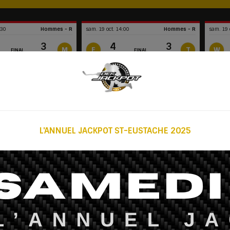
:30
Hommes - R
sam. 19 oct. 14:00
Hommes - R
sam. 19 
3
4
3
M
E
T
W
FINAL
FINAL
MNM
EXP
THE
Granby No.2
Granby 
Sommaire
Sommaire
L'ANNUEL JACKPOT ST-EUSTACHE 2025
S
ACTUALITÉS