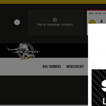
sam. 19 oct. 13
4
T
Voir le calendrier complet
THB
Granby No.1
NOS TOURNOIS
MENU HOCKEY
RÈGLEMENT